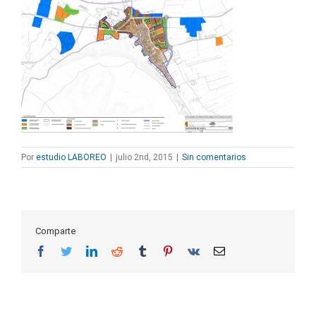
Por
estudio LABOREO
|
julio 2nd, 2015
|
Sin comentarios
Comparte
Facebook
Twitter
LinkedIn
Reddit
Tumblr
Pinterest
Vk
Correo
electrónico