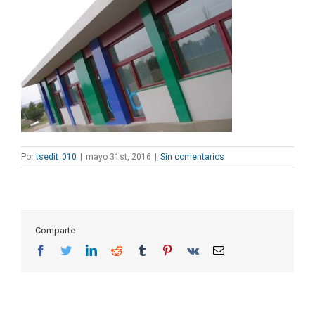
Por
tsedit_010
|
mayo 31st, 2016
|
Sin comentarios
Comparte
Facebook
Twitter
LinkedIn
Reddit
Tumblr
Pinterest
Vk
Correo
electrónico