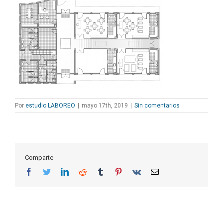
Por
estudio LABOREO
|
mayo 17th, 2019
|
Sin comentarios
Comparte
Facebook
Twitter
LinkedIn
Reddit
Tumblr
Pinterest
Vk
Correo
electrónico