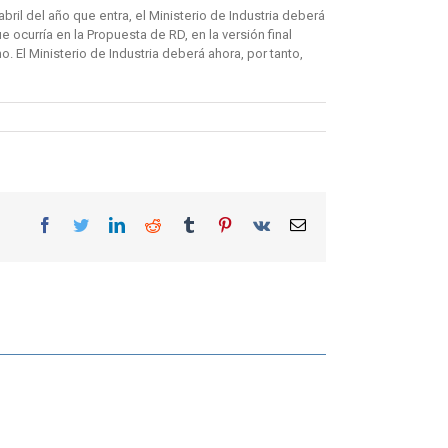
il del año que entra, el Ministerio de Industria deberá
ocurría en la Propuesta de RD, en la versión final
El Ministerio de Industria deberá ahora, por tanto,
Facebook
Twitter
LinkedIn
Reddit
Tumblr
Pinterest
Vk
Correo
electrónico