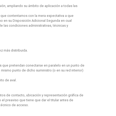
sión, ampliando su ámbito de aplicación a todas las
que contentarnos con la mera expectativa a que
mo en su Disposición Adicional Segunda en cual
 las condiciones administrativas, técnicas y
z más distribuida.
nes que pretendan conectarse en paralelo en un punto de
l mismo punto de dicho suministro (o en su red interior)
to de aval.
datos de contacto, ubicación y representación gráfica de
o el preaviso que tiene que dar el titular antes de
 técnico de acceso.