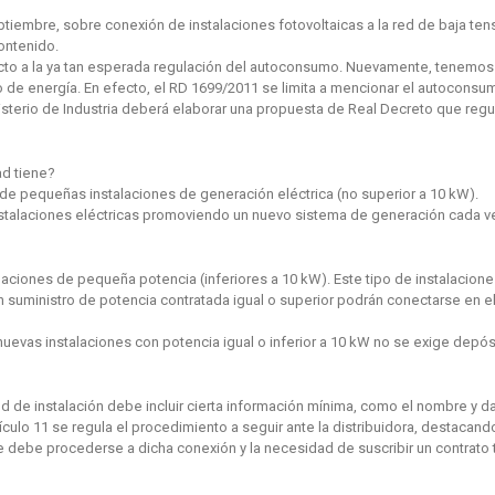
ptiembre, sobre conexión de instalaciones fotovoltaicas a la red de baja ten
ontenido.
cto a la ya tan esperada regulación del autoconsumo. Nuevamente, tenemos 
e energía. En efecto, el RD 1699/2011 se limita a mencionar el autoconsu
terio de Industria deberá elaborar una propuesta de Real Decreto que regule
ad tiene?
ma de pequeñas instalaciones de generación eléctrica (no superior a 10 kW).
nstalaciones eléctricas promoviendo un nuevo sistema de generación cada ve
laciones de pequeña potencia (inferiores a 10 kW). Este tipo de instalacio
 un suministro de potencia contratada igual o superior podrán conectarse en e
uevas instalaciones con potencia igual o inferior a 10 kW no se exige depósi
itud de instalación debe incluir cierta información mínima, como el nombre y 
artículo 11 se regula el procedimiento a seguir ante la distribuidora, destacand
que debe procederse a dicha conexión y la necesidad de suscribir un contrato