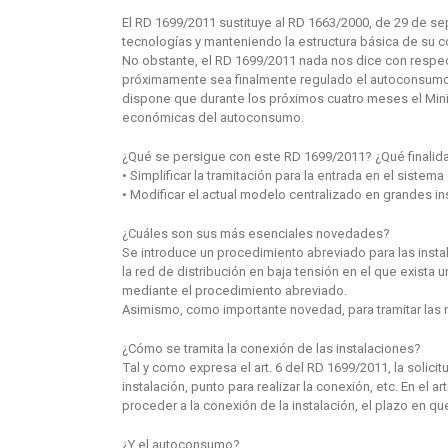
El RD 1699/2011 sustituye al RD 1663/2000, de 29 de se
tecnologías y manteniendo la estructura básica de su c
No obstante, el RD 1699/2011 nada nos dice con respe
próximamente sea finalmente regulado el autoconsumo d
dispone que durante los próximos cuatro meses el Minis
económicas del autoconsumo.
¿Qué se persigue con este RD 1699/2011? ¿Qué finalid
• Simplificar la tramitación para la entrada en el siste
• Modificar el actual modelo centralizado en grandes i
¿Cuáles son sus más esenciales novedades?
Se introduce un procedimiento abreviado para las insta
la red de distribución en baja tensión en el que exista
mediante el procedimiento abreviado.
Asimismo, como importante novedad, para tramitar las n
¿Cómo se tramita la conexión de las instalaciones?
Tal y como expresa el art. 6 del RD 1699/2011, la solic
instalación, punto para realizar la conexión, etc. En el 
proceder a la conexión de la instalación, el plazo en 
¿Y el autoconsumo?