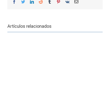
Facebook
Twitter
LinkedIn
Reddit
Tumblr
Pinterest
Vk
Correo
electrónico
Artículos relacionados